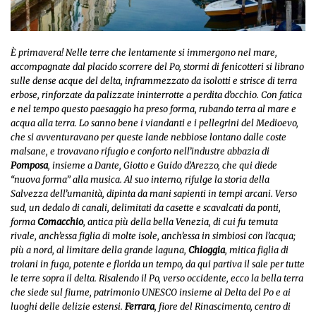
È primavera! Nelle terre che lentamente si immergono nel mare,
accompagnate dal placido scorrere del Po, stormi di fenicotteri si librano
sulle dense acque del delta, inframmezzato da isolotti e strisce di terra
erbose, rinforzate da palizzate ininterrotte a perdita d’occhio. Con fatica
e nel tempo questo paesaggio ha preso forma, rubando terra al mare e
acqua alla terra. Lo sanno bene i viandanti e i pellegrini del Medioevo,
che si avventuravano per queste lande nebbiose lontano dalle coste
malsane, e trovavano rifugio e conforto nell’industre abbazia di
Pomposa
, insieme a Dante, Giotto e Guido d’Arezzo, che qui diede
“nuova forma” alla musica. Al suo interno, rifulge la storia della
Salvezza dell’umanità, dipinta da mani sapienti in tempi arcani. Verso
sud, un dedalo di canali, delimitati da casette e scavalcati da ponti,
forma
Comacchio
, antica più della bella Venezia, di cui fu temuta
rivale, anch’essa figlia di molte isole, anch’essa in simbiosi con l’acqua;
più a nord, al limitare della grande laguna,
Chioggia
, mitica figlia di
troiani in fuga, potente e florida un tempo, da qui partiva il sale per tutte
le terre sopra il delta. Risalendo il Po, verso occidente, ecco
la bella terra
che siede sul fiume
, patrimonio UNESCO insieme al Delta del Po e ai
luoghi delle delizie estensi.
Ferrara
, fiore del Rinascimento, centro di