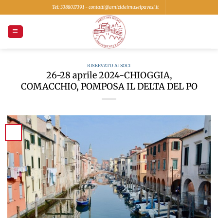
Salta
Tel: 3388017391 - contatti@amicideimuseipavesi.it
ai
contenuti
RISERVATO AI SOCI
26-28 aprile 2024-CHIOGGIA,
COMACCHIO, POMPOSA IL DELTA DEL PO