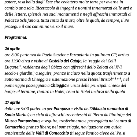
potere, resa bella dagli Este che cedettero molte terre per averne in
cambio una sola. Ricettacolo di ingegni e uomini innamorati delle arti e
delle lettere, splende nei suoi monumenti e negli affreschi immortali di
Palazzo Schifanoia, tutta cinta da mura, oltre le quali, da sempre, il Po
prosegue il suo cammino verso il mare.
Programma:
26 aprile
ore 8:00 partenza da Pavia Stazione Ferroviaria in pullman GT; arrivo
ore 11:30 circa e visita al
Castello del Catajo
, la “reggia dei Colli
Euganei”, residenza degli Obizzi con affreschi dello Zelotti del XVI
secolo e giardini; a seguire, pranzo incluso nella quota; trasferimento a
Sottomarina di Chioggia e sistemazione presso l’Hotel Bristol****; nel
pomeriggio passeggiata a
Chioggia
e visita delle principali chiese del
borgo; al termine, rientro in Hotel; cena in Hotel inclusa nella quota
27 aprile
dalle ore 9:00 partenza per
Pomposa
e visita dell’
Abbazia romanica di
Santa Maria
(con ciclo di affreschi trecenteschi di Pietro da Rimini)e del
Museo Pomposiano
; a seguire, trasferimento e passeggiata nel centro di
Comacchio
; pranzo libero; nel pomeriggio, navigazione con guida
ambientale delle
Valli di Comacchio
(si segue l’antico alveo del Po, si