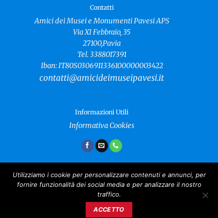
Contatti
Amici dei Musei e Monumenti Pavesi APS
Via XI Febbraio, 35
27100,Pavia
Tel. 3388017391
Iban: IT80S0306911336100000003422
contatti@amicideimuseipavesi.it
Informazioni Utili
Informativa Cookies
Utilizziamo i cookie per personalizzare contenuti e annunci, per
fornire funzionalità dei social media e per analizzare il nostro
Amici dei Musei e Monumenti Pavesi
traffico.
Copyright 2024 ©
CF: 96021040181
ACCETTO