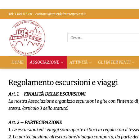
Salta
Tel: 3388017391 - contatti@amicideimuseipavesi.it
ai
contenuti
HOME
ASSOCIAZIONE
ATTIVITÀ
GLI INTERVENTI
Regolamento escursioni e viaggi
Art. 1 – FINALITÀ DELLE ESCURSIONI
La nostra Associazione organizza escursioni e gite con l’intento di
stessa. (articolo 3 dello statuto)
Art. 2 – PARTECIPAZIONE
1. Le escursioni ed i viaggi sono aperte ai Soci in regola con il tes
2. La partecipazione all’escursione/viaggio comporta, da parte del