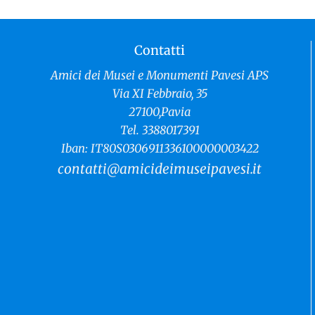
Contatti
RISERVATO AI SOCI
Mercoledì 28 gennaio ore 18.00: conferenza online
Amici dei Musei e Monumenti Pavesi APS
La decorazione in cotto a Pavia tra Medioevo ed Età
Via XI Febbraio, 35
moderna, relatore il prof. Davide Tolomelli
27100,Pavia
Tel. 3388017391
CONTINUA...
Iban: IT80S0306911336100000003422
contatti@amicideimuseipavesi.it