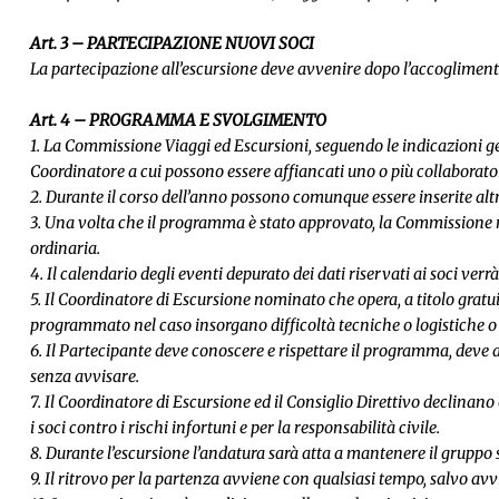
Art. 3 – PARTECIPAZIONE NUOVI SOCI
La partecipazione all’escursione deve avvenire dopo l’accoglimento
Art. 4 – PROGRAMMA E SVOLGIMENTO
1. La Commissione Viaggi ed Escursioni, seguendo le indicazioni ge
Coordinatore a cui possono essere affiancati uno o più collaborat
2. Durante il corso dell’anno possono comunque essere inserite altr
3. Una volta che il programma è stato approvato, la Commissione ne 
ordinaria.
4. Il calendario degli eventi depurato dei dati riservati ai soci verr
5. Il Coordinatore di Escursione nominato che opera, a titolo gratuit
programmato nel caso insorgano difficoltà tecniche o logistiche o s
6. Il Partecipante deve conoscere e rispettare il programma, deve a
senza avvisare.
7. Il Coordinatore di Escursione ed il Consiglio Direttivo declina
i soci contro i rischi infortuni e per la responsabilità civile.
8. Durante l’escursione l’andatura sarà atta a mantenere il grupp
9. Il ritrovo per la partenza avviene con qualsiasi tempo, salvo avv