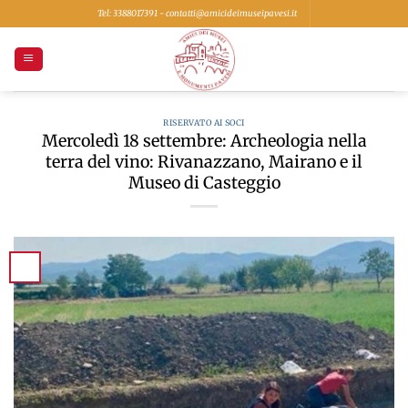
Salta
Tel: 3388017391 - contatti@amicideimuseipavesi.it
ai
contenuti
RISERVATO AI SOCI
Mercoledì 18 settembre: Archeologia nella
terra del vino: Rivanazzano, Mairano e il
Museo di Casteggio