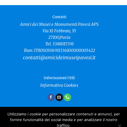
Contatti
Amici dei Musei e Monumenti Pavesi APS
Via XI Febbraio, 35
27100,Pavia
Tel. 3388017391
Iban: IT80S0306911336100000003422
contatti@amicideimuseipavesi.it
Informazioni Utili
Informativa Cookies
Utilizziamo i cookie per personalizzare contenuti e annunci, per
fornire funzionalità dei social media e per analizzare il nostro
Amici dei Musei e Monumenti Pavesi
traffico.