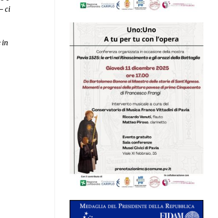
– ci
 in