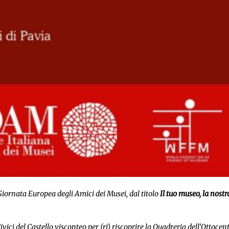
 Giornata Europea degli Amici dei Musei, dal titolo
Il tuo museo, la nostr
vici del Castello visconteo per (ri) riscoprire la Quadreria dell’Ottocen