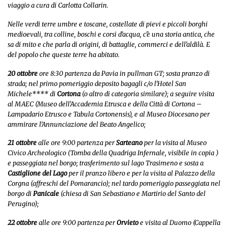
viaggio a cura di Carlotta Collarin.
Nelle verdi terre umbre e toscane, costellate di pievi e piccoli borghi
medioevali, tra colline, boschi e corsi d’acqua, c’è una storia antica, che
sa di mito e che parla di origini, di battaglie, commerci e dell’aldilà. E
del popolo che queste terre ha abitato.
20 ottobre
ore 8:30 partenza da Pavia in pullman GT; sosta pranzo di
strada; nel primo pomeriggio deposito bagagli c/o l’Hotel San
Michele**** di
Cortona
(o altro di categoria similare); a seguire visita
al MAEC (Museo dell’Accademia Etrusca e della Città di Cortona –
Lampadario Etrusco e
Tabula Cortonensis
), e al Museo Diocesano per
ammirare l’
Annunciazione
del Beato Angelico;
21 ottobre
alle ore 9:00 partenza per
Sarteano
per la visita al Museo
Civico Archeologico (Tomba della Quadriga Infernale,
visibile in copia
)
e passeggiata nel borgo; trasferimento sul lago Trasimeno e sosta a
Castiglione del Lago
per il pranzo libero e per la visita al Palazzo della
Corgna (affreschi del Pomarancio); nel tardo pomeriggio passeggiata nel
borgo di
Panicale
(chiesa di San Sebastiano e
Martirio del Santo
del
Perugino);
22 ottobre
alle ore 9:00 partenza per
Orvieto
e visita al Duomo (Cappella