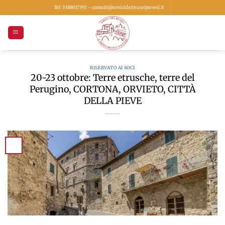
Salta
Tel: 3388017391 - contatti@amicideimuseipavesi.it
ai
contenuti
RISERVATO AI SOCI
20-23 ottobre: Terre etrusche, terre del
Perugino, CORTONA, ORVIETO, CITTÀ
DELLA PIEVE