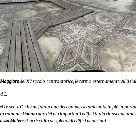
a Maggiore
del XV secolo, centro storico, le terme, esternamente villa Cal
d.C.
 IV sec. d.C. che ne fanno uno dei complessi tardo antichi più importa
 età romana;
Duomo
uno dei più importanti edifici tardo rinascimentali 
iazza Malvezzi
, arricchita da splendidi edifici veneziani.