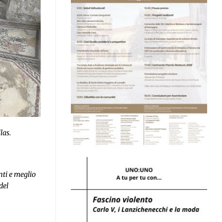
las.
nti e meglio
del