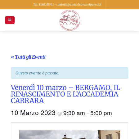
Salta
Tel: 3388017391 - contatti@amicideimuseipavesi.it
ai
contenuti
« Tutti gli Eventi
Questo evento è passato.
Venerdì 10 marzo – BERGAMO, IL
RINASCIMENTO E L’ACCADEMIA
CARRARA
10 Marzo 2023
9:30 am
5:00 pm
@
–