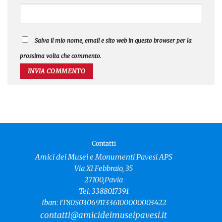
Salva il mio nome, email e sito web in questo browser per la
prossima volta che commento.
Contatti
Amici dei Musei e Monumenti Pavesi APS
Via XI Febbraio, 35
27100,Pavia
Tel. 3388017391
Iban: IT80S0306911336100000003422
contatti@amicideimuseipavesi.it