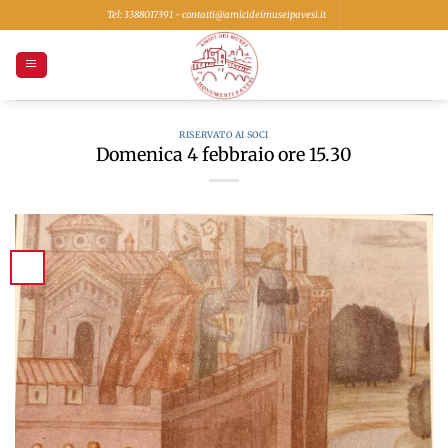
Salta
Tel: 3388017391 - contatti@amicideimuseipavesi.it
ai
contenuti
RISERVATO AI SOCI
Domenica 4 febbraio ore 15.30