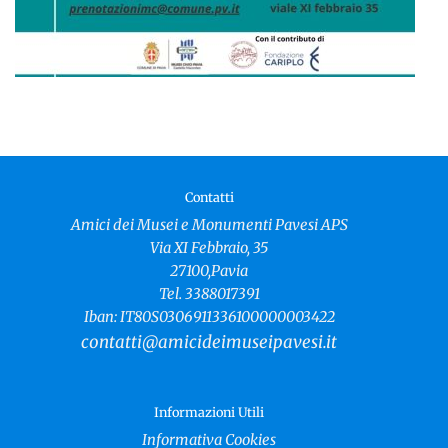
Contatti
Amici dei Musei e Monumenti Pavesi APS
Via XI Febbraio, 35
27100,Pavia
Tel. 3388017391
Iban: IT80S0306911336100000003422
contatti@amicideimuseipavesi.it
Informazioni Utili
Informativa Cookies