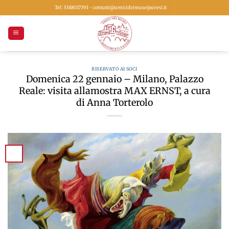
Salta
Tel: 3388017391 - contatti@amicideimuseipavesi.it
ai
contenuti
RISERVATO AI SOCI
Domenica 22 gennaio – Milano, Palazzo
Reale: visita allamostra MAX ERNST, a cura
di Anna Torterolo