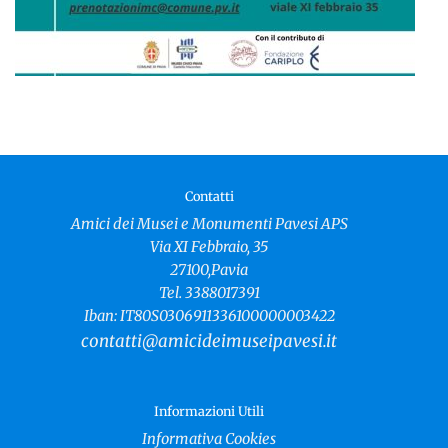
Contatti
Amici dei Musei e Monumenti Pavesi APS
Via XI Febbraio, 35
27100,Pavia
Tel. 3388017391
Iban: IT80S0306911336100000003422
contatti@amicideimuseipavesi.it
Informazioni Utili
Informativa Cookies