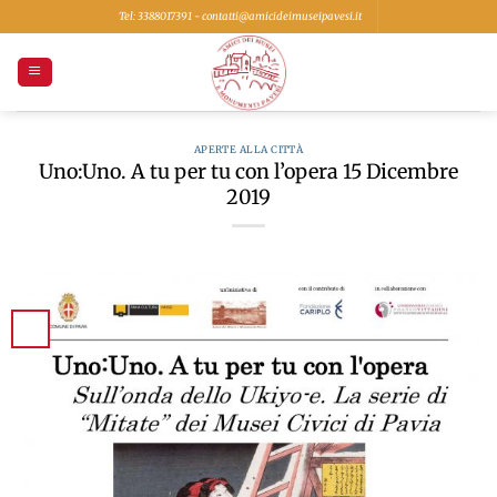
Salta
Tel: 3388017391 - contatti@amicideimuseipavesi.it
ai
contenuti
APERTE ALLA CITTÀ
Uno:Uno. A tu per tu con l’opera 15 Dicembre
2019