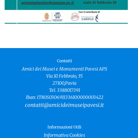
Contatti
Amici dei Musei e Monumenti Pavesi APS
Via XI Febbraio, 35
27100,Pavia
Tel. 3388017391
Iban: IT80S0306911336100000003422
contatti@amicideimuseipavesi.it
Informazioni Utili
Informativa Cookies