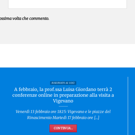
prossima volta che commento.
RISERVATO AI SOCI
A febbraio, la prof.ssa Luisa Giordano terrà 2
conferenze online in preparazione alla visita a
Vigevano
Venerdì 13 febbraio ore 18.15: Vigevano e le piazze del
Rinascimento Martedì 17 febbraio ore [...]
CONTINUA...