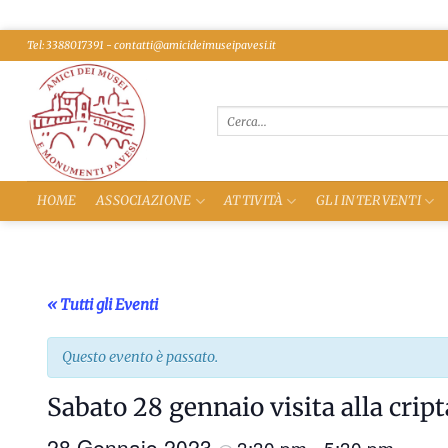
Salta
Tel: 3388017391 - contatti@amicideimuseipavesi.it
ai
contenuti
HOME
ASSOCIAZIONE
ATTIVITÀ
GLI INTERVENTI
« Tutti gli Eventi
Questo evento è passato.
Sabato 28 gennaio visita alla cri
28 Gennaio 2023
3:30 pm
5:30 pm