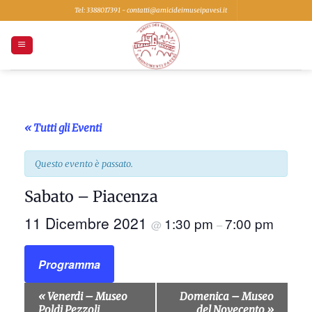
Salta
Tel: 3388017391 - contatti@amicideimuseipavesi.it
ai
contenuti
« Tutti gli Eventi
Questo evento è passato.
Sabato – Piacenza
11 Dicembre 2021
1:30 pm
7:00 pm
@
–
Programma
Evento
«
Venerdi – Museo
Domenica – Museo
Navigazione
Poldi Pezzoli
del Novecento
»