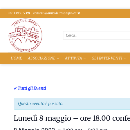
Salta
Tel: 3388017391 - contatti@amicideimuseipavesi.it
ai
contenuti
HOME
ASSOCIAZIONE
ATTIVITÀ
GLI INTERVENTI
« Tutti gli Eventi
Questo evento è passato.
Lunedì 8 maggio – ore 18.00 conf
8 Maggio 2023
6:00 pm
8:00 pm