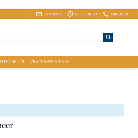
CONTATTI
16:30 - 18:00
3388017391
TI PUBBLICI
VIDEOCONFERENZE
meer