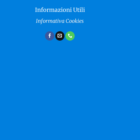
Informazioni Utili
Informativa Cookies
RISERVATO AI SOCI
Giovedì 22 gennaio, ore 16: visita alla mostra
fotografica La forma del ritratto
accompagnati da Maria Cristina Barbieri.La Forma del Ritratto
riunisce le esperienze visive di diversi autori [...]
CONTINUA...