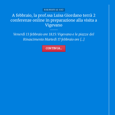
RISERVATO AI SOCI
Sabato 17 gennaio: Tortona, visita al Museo del
Divisionismo, a cura di Michela Ricco
Con oltre 110 opere esposte di 50 artisti, la Pinacoteca costituisce
l’unico progetto museale interamente [...]
CONTINUA...