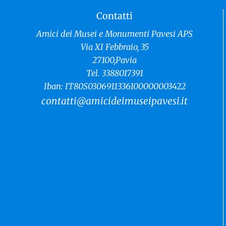
Contatti
RISERVATO AI SOCI
ne
A febbraio, la prof.ssa Luisa Giordano terrà 2
Amici dei Musei e Monumenti Pavesi APS
tà
conferenze online in preparazione alla visita a
Via XI Febbraio, 35
Vigevano
27100,Pavia
Venerdì 13 febbraio ore 18.15: Vigevano e le piazze del
Tel. 3388017391
Rinascimento Martedì 17 febbraio ore [...]
Iban: IT80S0306911336100000003422
CONTINUA...
contatti@amicideimuseipavesi.it