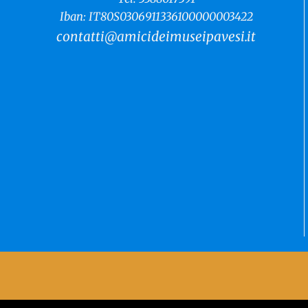
Iban: IT80S0306911336100000003422
contatti@amicideimuseipavesi.it