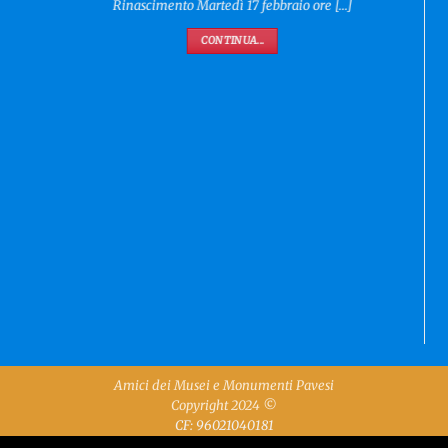
Rinascimento Martedì 17 febbraio ore [...]
CONTINUA...
Amici dei Musei e Monumenti Pavesi
Copyright 2024 ©
CF: 96021040181