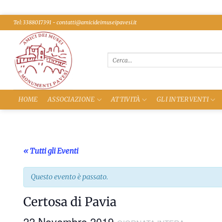
Salta
Tel: 3388017391 - contatti@amicideimuseipavesi.it
ai
contenuti
HOME
ASSOCIAZIONE
ATTIVITÀ
GLI INTERVENTI
« Tutti gli Eventi
Questo evento è passato.
Certosa di Pavia
22 Novembre 2019