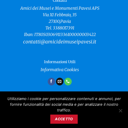
Contatti
Amici dei Musei e Monumenti Pavesi APS
Via XI Febbraio, 35
27100,Pavia
Tel. 3388017391
Iban: IT80S0306911336100000003422
contatti@amicideimuseipavesi.it
Informazioni Utili
Informativa Cookies
Utilizziamo i cookie per personalizzare contenuti e annunci, per
fornire funzionalità dei social media e per analizzare il nostro
Amici dei Musei e Monumenti Pavesi
traffico.
Copyright 2024 ©
CF: 96021040181
ACCETTO