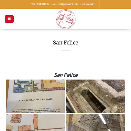
Salta
Tel: 3388017391 - contatti@amicideimuseipavesi.it
ai
contenuti
San Felice
San Felice