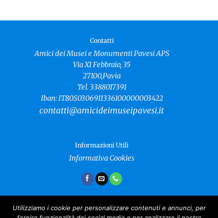
Contatti
Amici dei Musei e Monumenti Pavesi APS
Via XI Febbraio, 35
27100,Pavia
Tel. 3388017391
Iban: IT80S0306911336100000003422
contatti@amicideimuseipavesi.it
Informazioni Utili
Informativa Cookies
Utilizziamo i cookie per personalizzare contenuti e annunci, per
fornire funzionalità dei social media e per analizzare il nostro