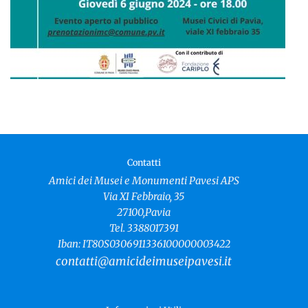
Contatti
Amici dei Musei e Monumenti Pavesi APS
Via XI Febbraio, 35
27100,Pavia
Tel. 3388017391
Iban: IT80S0306911336100000003422
contatti@amicideimuseipavesi.it