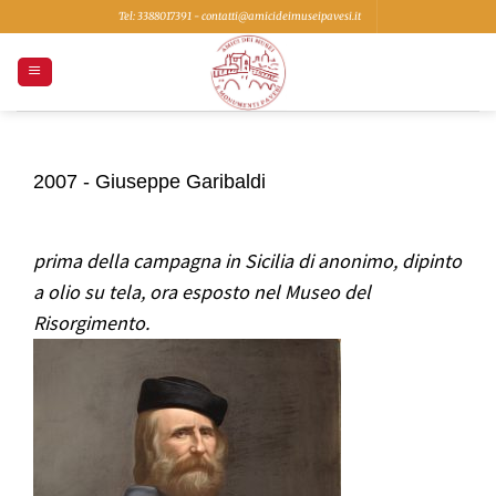
Salta
Tel: 3388017391 - contatti@amicideimuseipavesi.it
ai
contenuti
2007 -
Giuseppe Garibaldi
prima della campagna in Sicilia
di anonimo, dipinto
a olio su tela, ora esposto nel Museo del
Risorgimento.