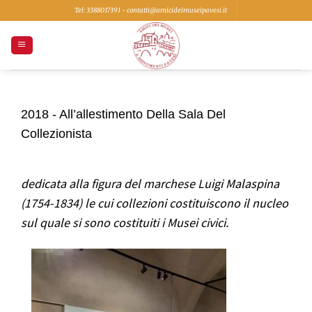
Salta
Tel: 3388017391 - contatti@amicideimuseipavesi.it
ai
contenuti
2018 -
All’allestimento Della Sala Del
Collezionista
dedicata alla figura del marchese Luigi Malaspina
(1754-1834) le cui collezioni costituiscono il nucleo
sul quale si sono costituiti i Musei civici.