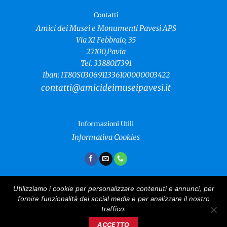
Contatti
Amici dei Musei e Monumenti Pavesi APS
Via XI Febbraio, 35
27100,Pavia
Tel. 3388017391
Iban: IT80S0306911336100000003422
contatti@amicideimuseipavesi.it
Informazioni Utili
Informativa Cookies
Utilizziamo i cookie per personalizzare contenuti e annunci, per
fornire funzionalità dei social media e per analizzare il nostro
Amici dei Musei e Monumenti Pavesi
traffico.
Copyright 2024 ©
CF: 96021040181
ACCETTO