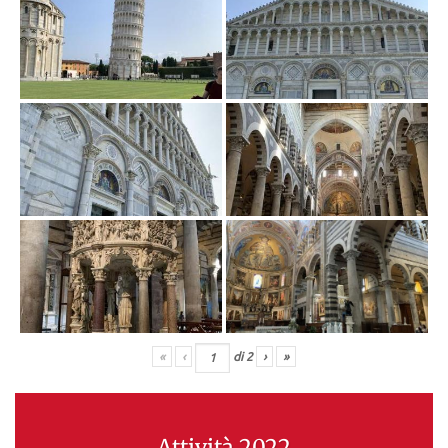
«
‹
di
2
›
»
Attività 2022