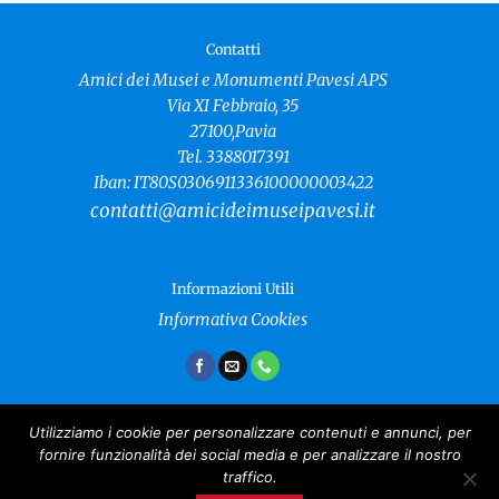
Contatti
Amici dei Musei e Monumenti Pavesi APS
Via XI Febbraio, 35
27100,Pavia
Tel. 3388017391
Iban: IT80S0306911336100000003422
contatti@amicideimuseipavesi.it
Informazioni Utili
Informativa Cookies
Utilizziamo i cookie per personalizzare contenuti e annunci, per
fornire funzionalità dei social media e per analizzare il nostro
Amici dei Musei e Monumenti Pavesi
traffico.
Copyright 2024 ©