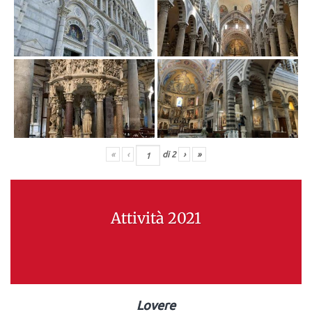
«
‹
di
2
›
»
Attività 2021
Lovere