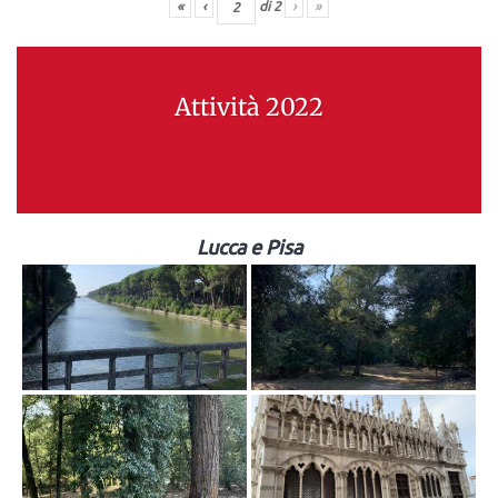
«
‹
di
2
›
»
Attività 2022
Lucca e Pisa