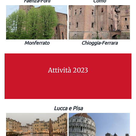
Faenza-Forlì
Como
Monferrato
Chioggia-Ferrara
Attività 2023
Lucca e Pisa