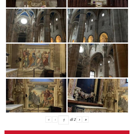
«
‹
di
2
›
»