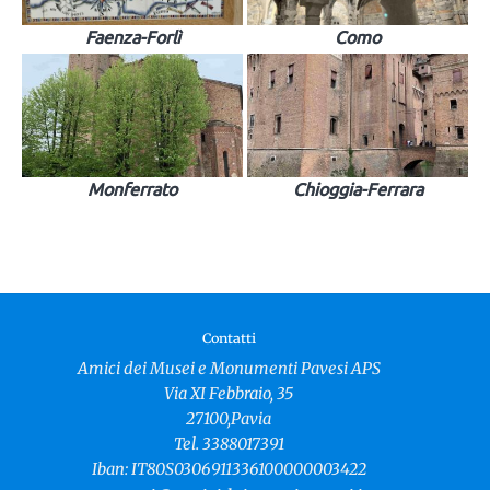
Faenza-Forlì
Como
Monferrato
Chioggia-Ferrara
Contatti
Amici dei Musei e Monumenti Pavesi APS
Via XI Febbraio, 35
27100,Pavia
Tel. 3388017391
Iban: IT80S0306911336100000003422