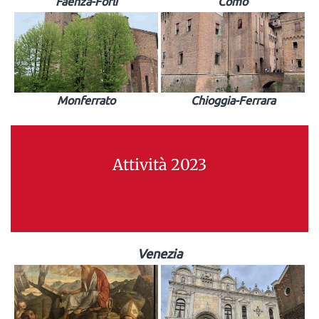
Faenza-Forlì
Como
Monferrato
Chioggia-Ferrara
Attività 2023
Venezia