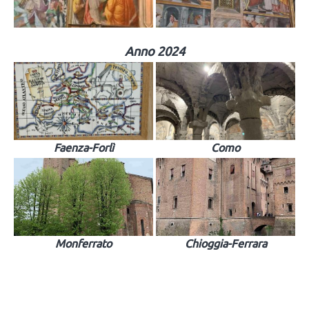
Anno 2024
Faenza-Forlì
Como
Monferrato
Chioggia-Ferrara