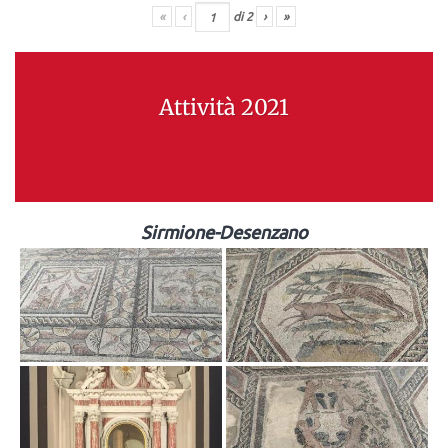
«
‹
di
2
›
»
Attività 2021
Sirmione-Desenzano