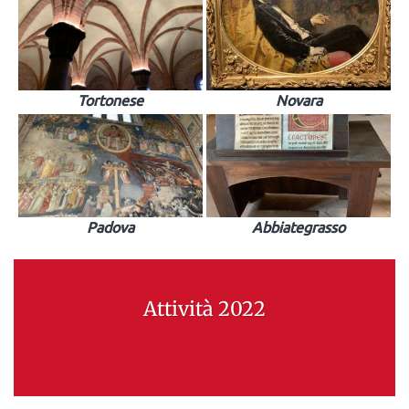
Tortonese
Novara
Padova
Abbiategrasso
Attività 2022