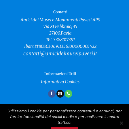
Contatti
Amici dei Musei e Monumenti Pavesi APS
Via XI Febbraio, 35
27100,Pavia
Tel. 3388017391
Iban: IT80S0306911336100000003422
contatti@amicideimuseipavesi.it
Informazioni Utili
Informativa Cookies
Utilizziamo i cookie per personalizzare contenuti e annunci, per
fornire funzionalità dei social media e per analizzare il nostro
Amici dei Musei e Monumenti Pavesi
traffico.
Copyright 2024 ©