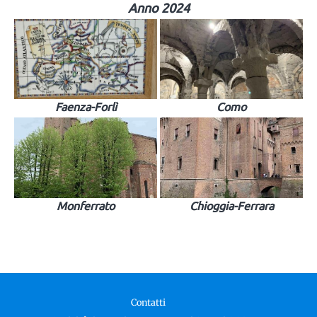
Anno 2024
Faenza-Forlì
Como
Monferrato
Chioggia-Ferrara
Contatti