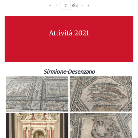
«
‹
di
2
›
»
Attività 2021
Sirmione-Desenzano