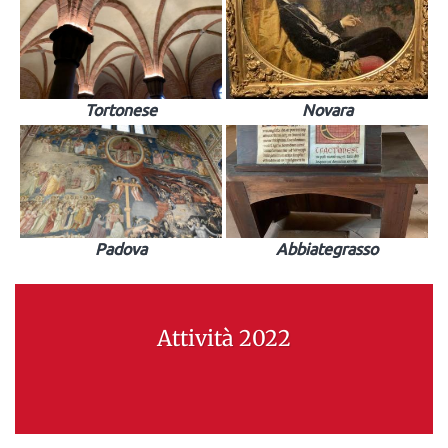
Tortonese
Novara
Padova
Abbiategrasso
Attività 2022