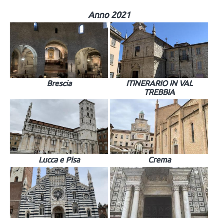
Anno 2021
Brescia
ITINERARIO IN VAL
TREBBIA
Lucca e Pisa
Crema