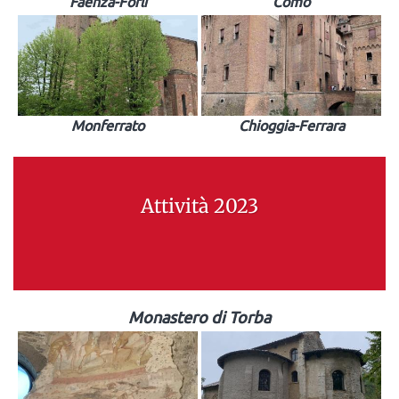
Faenza-Forlì
Como
Monferrato
Chioggia-Ferrara
Attività 2023
Monastero di Torba