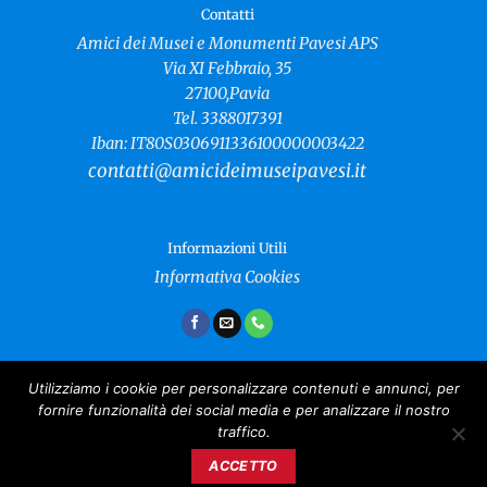
Contatti
Amici dei Musei e Monumenti Pavesi APS
Via XI Febbraio, 35
27100,Pavia
Tel. 3388017391
Iban: IT80S0306911336100000003422
contatti@amicideimuseipavesi.it
Informazioni Utili
Informativa Cookies
Utilizziamo i cookie per personalizzare contenuti e annunci, per
fornire funzionalità dei social media e per analizzare il nostro
Amici dei Musei e Monumenti Pavesi
traffico.
Copyright 2024 ©
CF: 96021040181
ACCETTO