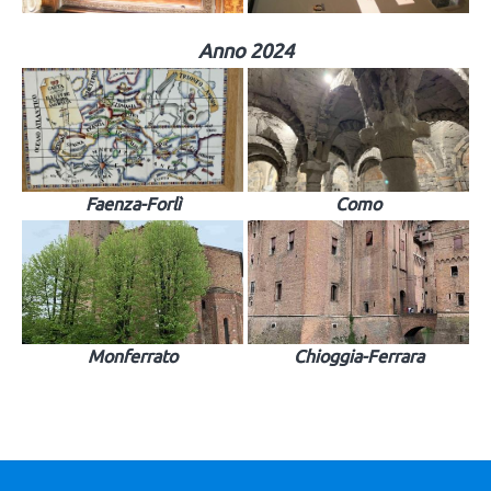
Anno 2024
Faenza-Forlì
Como
Monferrato
Chioggia-Ferrara