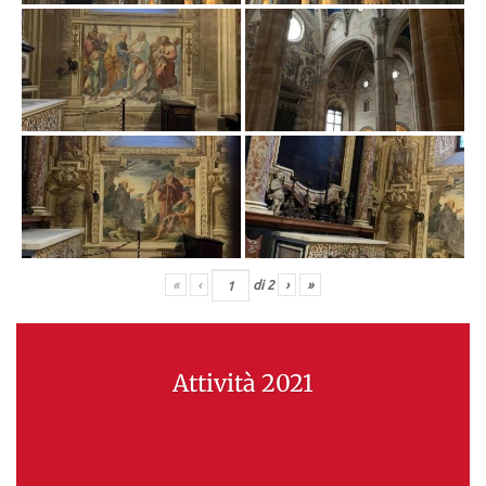
«
‹
di
2
›
»
Attività 2021