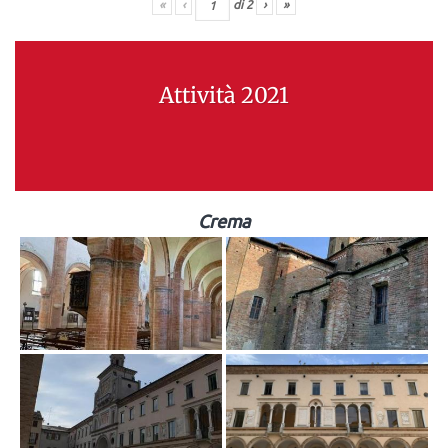
«
‹
di
2
›
»
Attività 2021
Crema