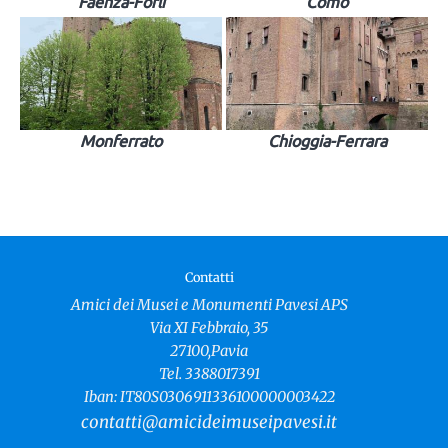
Faenza-Forlì
Como
Monferrato
Chioggia-Ferrara
Contatti
Amici dei Musei e Monumenti Pavesi APS
Via XI Febbraio, 35
27100,Pavia
Tel. 3388017391
Iban: IT80S0306911336100000003422
contatti@amicideimuseipavesi.it