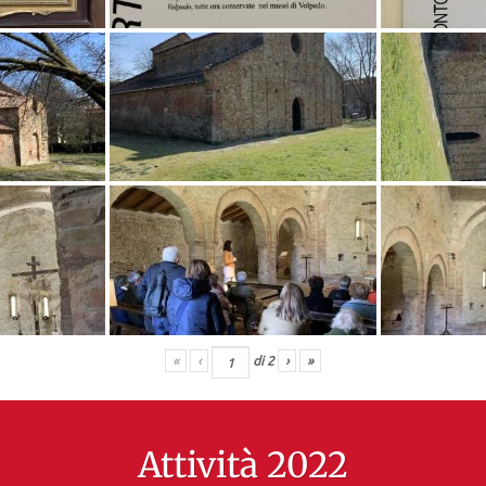
«
‹
di
2
›
»
Attività 2022