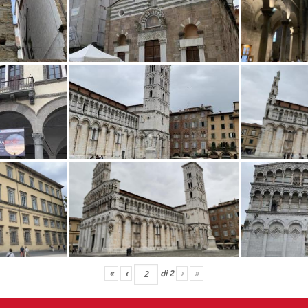
«
‹
di
2
›
»