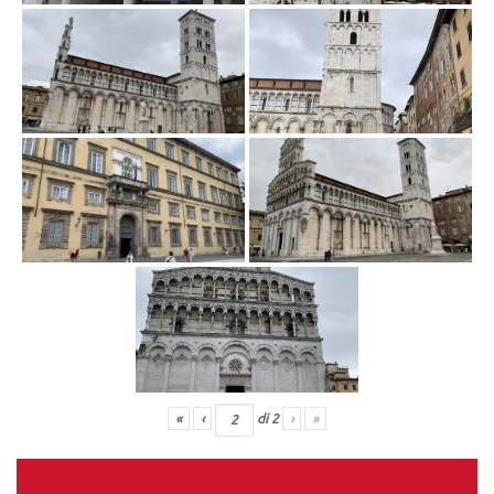
«
‹
di
2
›
»