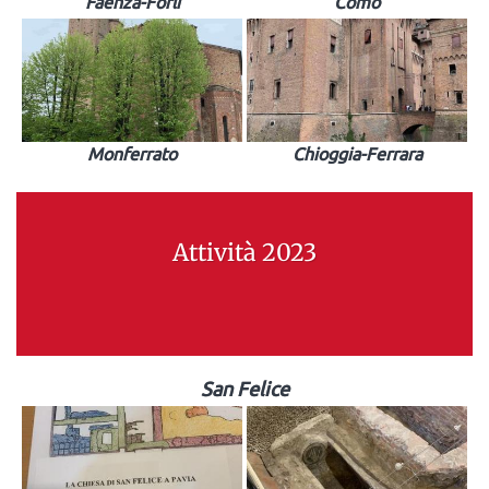
Faenza-Forlì
Como
Monferrato
Chioggia-Ferrara
Attività 2023
San Felice