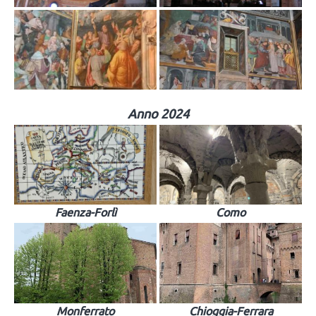
Anno 2024
Faenza-Forlì
Como
Monferrato
Chioggia-Ferrara