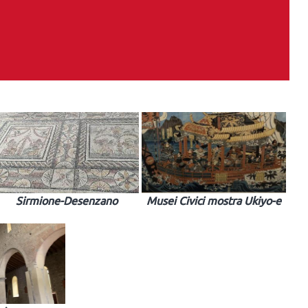
Sirmione-Desenzano
Musei Civici mostra Ukiyo-e