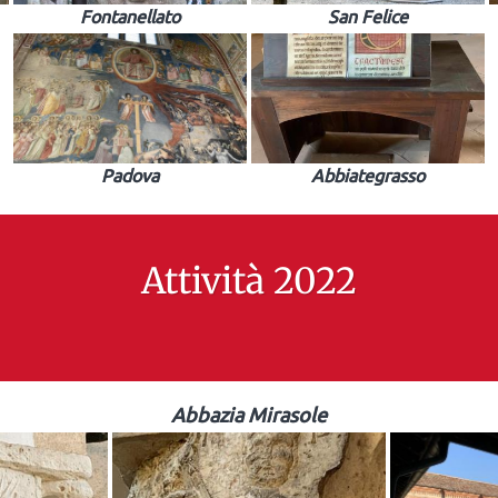
Fontanellato
San Felice
Padova
Abbiategrasso
Attività 2022
Abbazia Mirasole