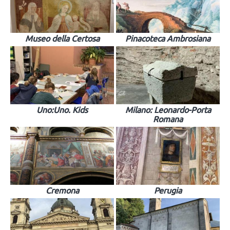
Museo della Certosa
Pinacoteca Ambrosiana
Uno:Uno. Kids
Milano: Leonardo-Porta
Romana
Cremona
Perugia