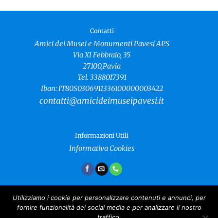
Contatti
Amici dei Musei e Monumenti Pavesi APS
Via XI Febbraio, 35
27100,Pavia
Tel. 3388017391
Iban: IT80S0306911336100000003422
contatti@amicideimuseipavesi.it
Informazioni Utili
Informativa Cookies
Utilizziamo i cookie per personalizzare contenuti e annunci, per
fornire funzionalità dei social media e per analizzare il nostro
Amici dei Musei e Monumenti Pavesi
traffico.