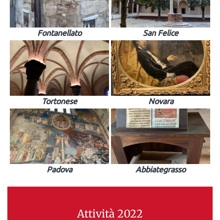
Fontanellato
San Felice
Tortonese
Novara
Padova
Abbiategrasso
Attività 2022