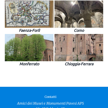
Faenza-Forlì
Como
Monferrato
Chioggia-Ferrara
Contatti
Amici dei Musei e Monumenti Pavesi APS