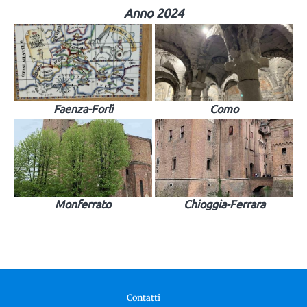
Anno 2024
Faenza-Forlì
Como
Monferrato
Chioggia-Ferrara
Contatti