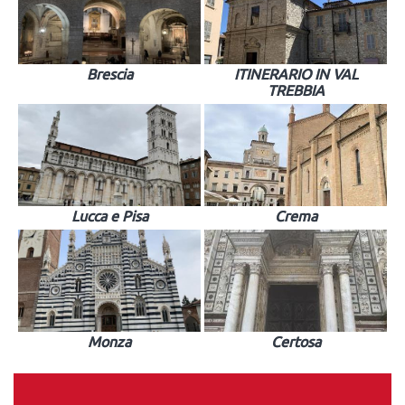
Brescia
ITINERARIO IN VAL
TREBBIA
Lucca e Pisa
Crema
Monza
Certosa