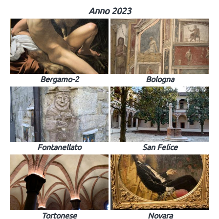
Anno 2023
Bergamo-2
Bologna
Fontanellato
San Felice
Tortonese
Novara