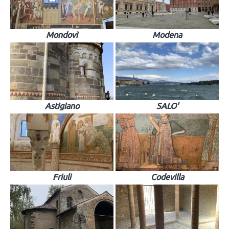
Mondovì
Modena
Astigiano
SALO'
Friuli
Codevilla