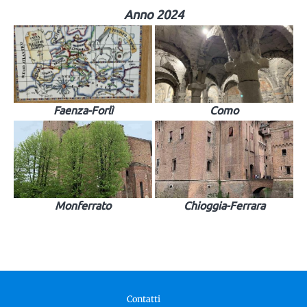
Anno 2024
Faenza-Forlì
Como
Monferrato
Chioggia-Ferrara
Contatti