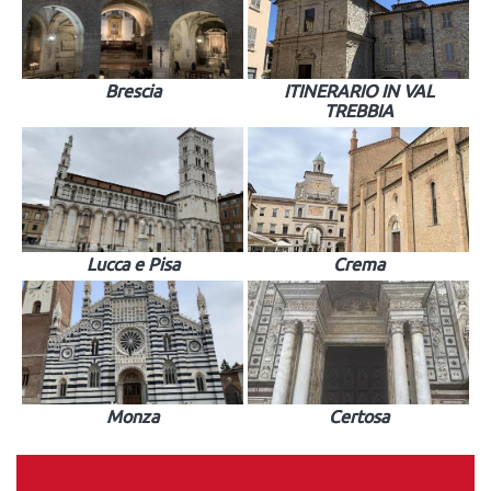
Brescia
ITINERARIO IN VAL
TREBBIA
Lucca e Pisa
Crema
Monza
Certosa