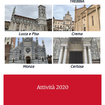
TREBBIA
Lucca e Pisa
Crema
Monza
Certosa
Attività 2020