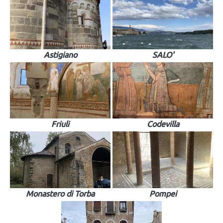
Astigiano
SALO'
Friuli
Codevilla
Monastero di Torba
Pompei