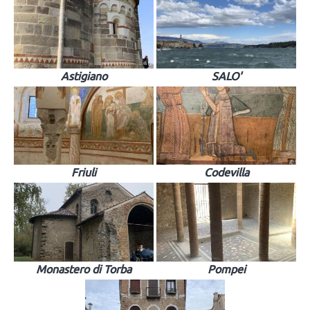
Astigiano
SALO'
Friuli
Codevilla
Monastero di Torba
Pompei