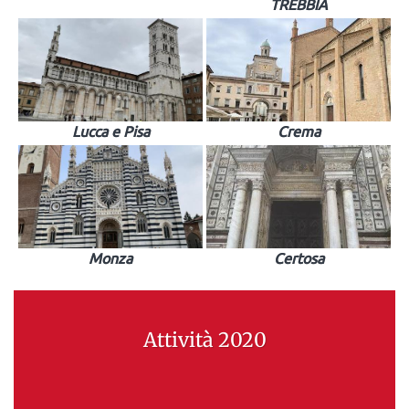
TREBBIA
Lucca e Pisa
Crema
Monza
Certosa
Attività 2020