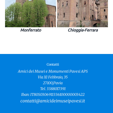
Monferrato
Chioggia-Ferrara
Contatti
Amici dei Musei e Monumenti Pavesi APS
Via XI Febbraio, 35
27100,Pavia
Tel. 3388017391
Iban: IT80S0306911336100000003422
contatti@amicideimuseipavesi.it