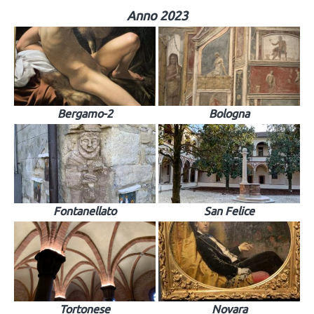
Anno 2023
Bergamo-2
Bologna
Fontanellato
San Felice
Tortonese
Novara