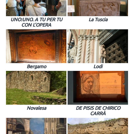
UNO:UNO. A TU PER TU
La Tuscia
CON L’OPERA
Bergamo
Lodi
Novalesa
DE PISIS DE CHIRICO
CARRÀ