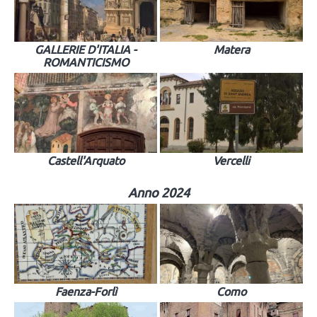
GALLERIE D'ITALIA -
Matera
ROMANTICISMO
Castell'Arquato
Vercelli
Anno 2024
Faenza-Forlì
Como