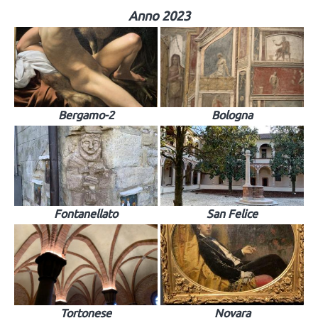
Anno 2023
Bergamo-2
Bologna
Fontanellato
San Felice
Tortonese
Novara