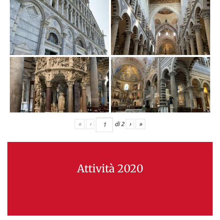
«
‹
di
2
›
»
Attività 2020