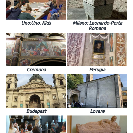
Uno:Uno. Kids
Milano: Leonardo-Porta
Romana
Cremona
Perugia
Budapest
Lovere