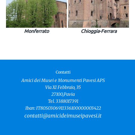
Monferrato
Chioggia-Ferrara
Contatti
Amici dei Musei e Monumenti Pavesi APS
Via XI Febbraio, 35
27100,Pavia
Tel. 3388017391
Iban: IT80S0306911336100000003422
contatti@amicideimuseipavesi.it