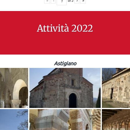
«
‹
di
2
›
»
Attività 2022
Astigiano