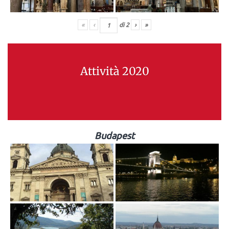
«
‹
di
2
›
»
Attività 2020
Budapest