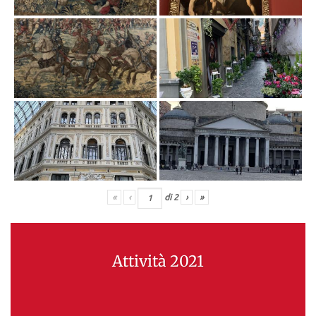
«
‹
di
2
›
»
Attività 2021