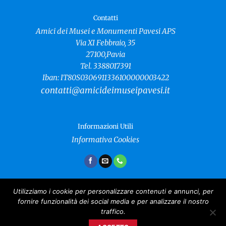
Contatti
Amici dei Musei e Monumenti Pavesi APS
Via XI Febbraio, 35
27100,Pavia
Tel. 3388017391
Iban: IT80S0306911336100000003422
contatti@amicideimuseipavesi.it
Informazioni Utili
Informativa Cookies
Utilizziamo i cookie per personalizzare contenuti e annunci, per
fornire funzionalità dei social media e per analizzare il nostro
Amici dei Musei e Monumenti Pavesi
traffico.
Copyright 2024 ©
CF: 96021040181