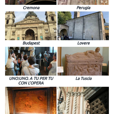
Cremona
Perugia
Budapest
Lovere
UNO:UNO. A TU PER TU
La Tuscia
CON L’OPERA