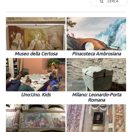
CERCA
Museo della Certosa
Pinacoteca Ambrosiana
Uno:Uno. Kids
Milano: Leonardo-Porta
Romana