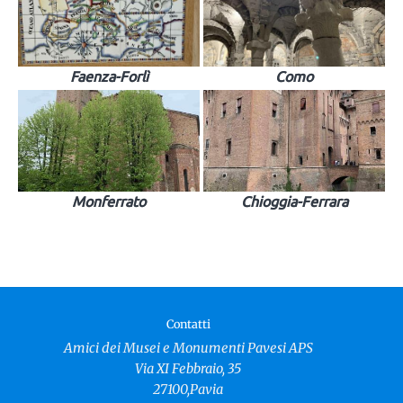
Faenza-Forlì
Como
Monferrato
Chioggia-Ferrara
Contatti
Amici dei Musei e Monumenti Pavesi APS
Via XI Febbraio, 35
27100,Pavia