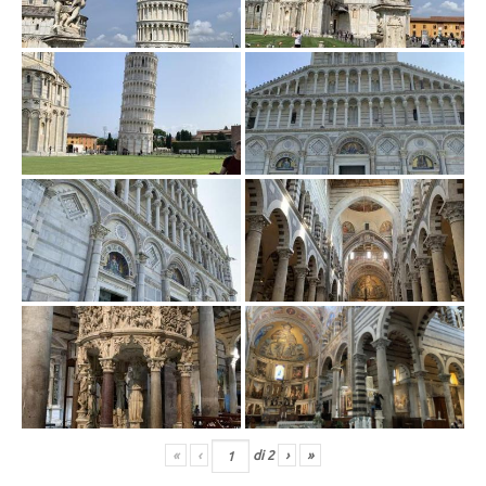
«
‹
di
2
›
»