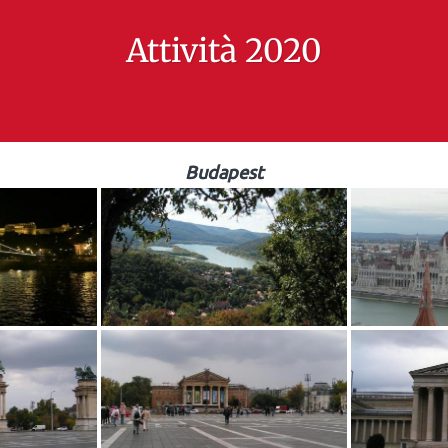
Attività 2020
Budapest