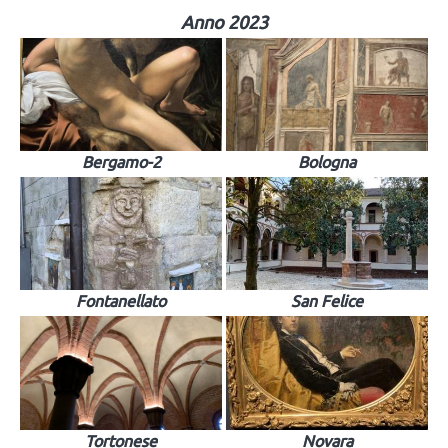
Anno 2023
Bergamo-2
Bologna
Fontanellato
San Felice
Tortonese
Novara