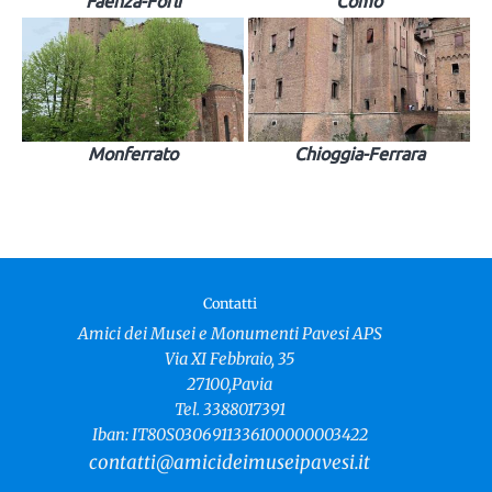
Faenza-Forlì
Como
Monferrato
Chioggia-Ferrara
Contatti
Amici dei Musei e Monumenti Pavesi APS
Via XI Febbraio, 35
27100,Pavia
Tel. 3388017391
Iban: IT80S0306911336100000003422
contatti@amicideimuseipavesi.it