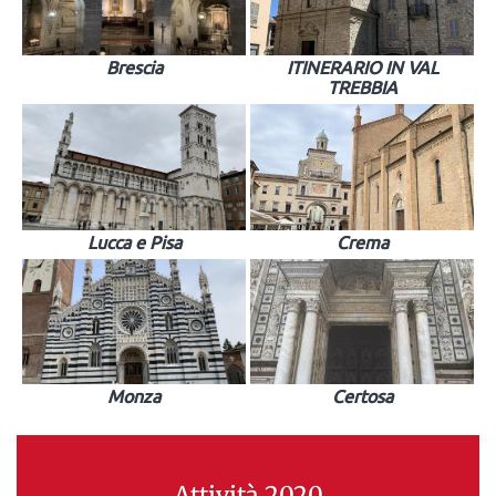
Brescia
ITINERARIO IN VAL
TREBBIA
Lucca e Pisa
Crema
Monza
Certosa
Attività 2020