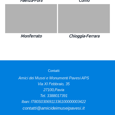
Faenza-Forlì
Como
Monferrato
Chioggia-Ferrara
Contatti
Amici dei Musei e Monumenti Pavesi APS
Via XI Febbraio, 35
27100,Pavia
Tel. 3388017391
Iban: IT80S0306911336100000003422
contatti@amicideimuseipavesi.it