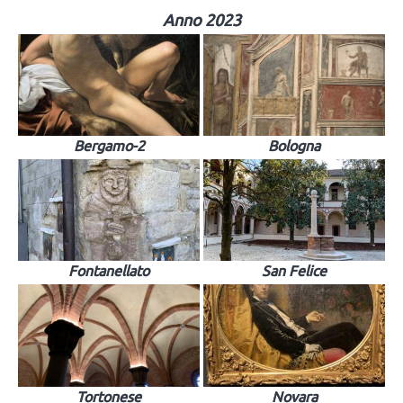
Anno 2023
Bergamo-2
Bologna
Fontanellato
San Felice
Tortonese
Novara