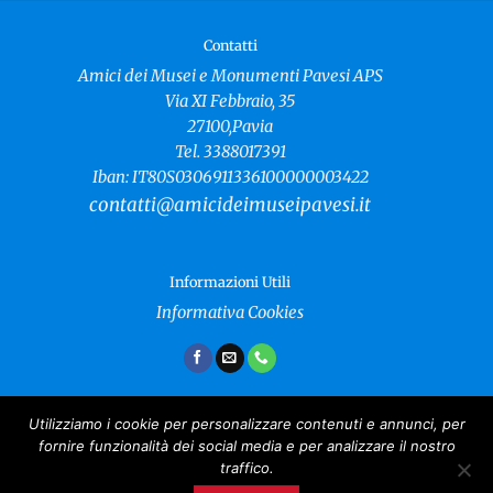
Contatti
Amici dei Musei e Monumenti Pavesi APS
Via XI Febbraio, 35
27100,Pavia
Tel. 3388017391
Iban: IT80S0306911336100000003422
contatti@amicideimuseipavesi.it
Informazioni Utili
Informativa Cookies
Utilizziamo i cookie per personalizzare contenuti e annunci, per
fornire funzionalità dei social media e per analizzare il nostro
Amici dei Musei e Monumenti Pavesi
traffico.
Copyright 2024 ©