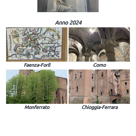
Anno 2024
Faenza-Forlì
Como
Monferrato
Chioggia-Ferrara