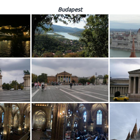
Budapest