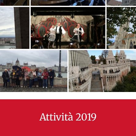
Attività 2019