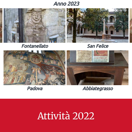
Anno 2023
Fontanellato
San Felice
Padova
Abbiategrasso
Attività 2022