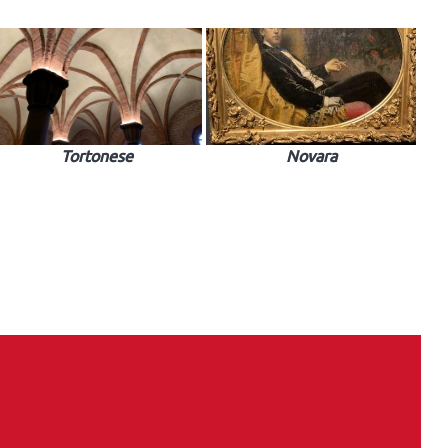
Tortonese
Novara