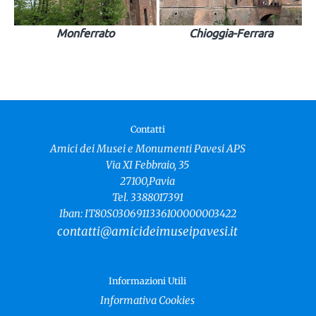
Monferrato
Chioggia-Ferrara
Contatti
Amici dei Musei e Monumenti Pavesi APS
Via XI Febbraio, 35
27100,Pavia
Tel. 3388017391
Iban: IT80S0306911336100000003422
contatti@amicideimuseipavesi.it
Informazioni Utili
Informativa Cookies