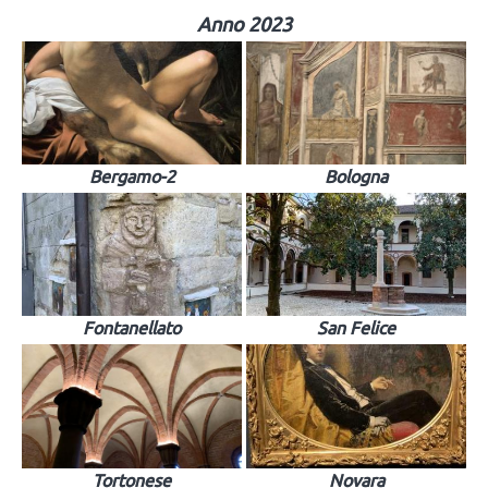
Anno 2023
Bergamo-2
Bologna
Fontanellato
San Felice
Tortonese
Novara