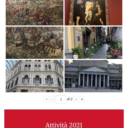
«
‹
di
2
›
»
Attività 2021