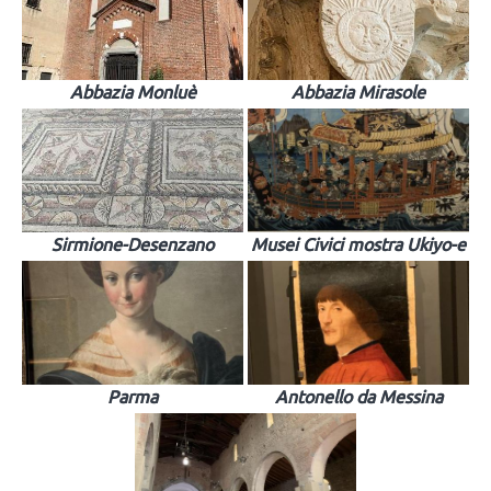
Abbazia Monluè
Abbazia Mirasole
Sirmione-Desenzano
Musei Civici mostra Ukiyo-e
Parma
Antonello da Messina