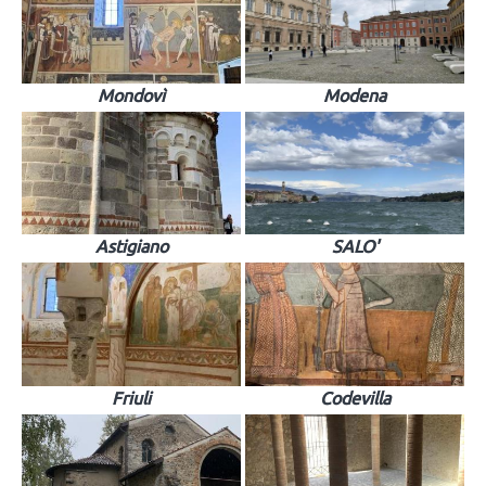
Mondovì
Modena
Astigiano
SALO'
Friuli
Codevilla