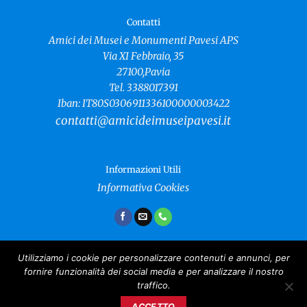
Contatti
Amici dei Musei e Monumenti Pavesi APS
Via XI Febbraio, 35
27100,Pavia
Tel. 3388017391
Iban: IT80S0306911336100000003422
contatti@amicideimuseipavesi.it
Informazioni Utili
Informativa Cookies
Utilizziamo i cookie per personalizzare contenuti e annunci, per
fornire funzionalità dei social media e per analizzare il nostro
Amici dei Musei e Monumenti Pavesi
traffico.
Copyright 2024 ©
CF: 96021040181
ACCETTO