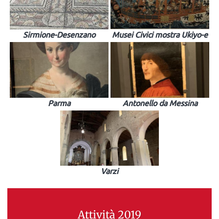
Sirmione-Desenzano
Musei Civici mostra Ukiyo-e
Parma
Antonello da Messina
Varzi
Attività 2019