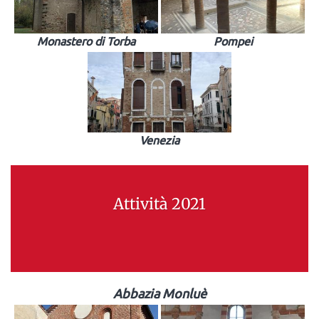
Monastero di Torba
Pompei
Venezia
Attività 2021
Abbazia Monluè