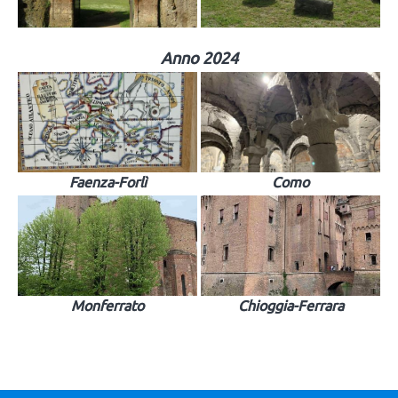
Anno 2024
Faenza-Forlì
Como
Monferrato
Chioggia-Ferrara