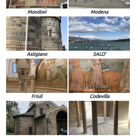
Mondovì
Modena
Astigiano
SALO'
Friuli
Codevilla