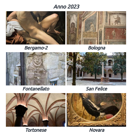
Anno 2023
Bergamo-2
Bologna
Fontanellato
San Felice
Tortonese
Novara