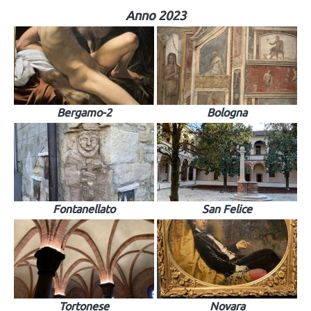
Anno 2023
Bergamo-2
Bologna
Fontanellato
San Felice
Tortonese
Novara