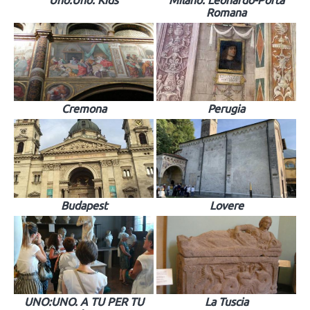
Uno:Uno. Kids
Milano: Leonardo-Porta
Romana
Cremona
Perugia
Budapest
Lovere
UNO:UNO. A TU PER TU
La Tuscia